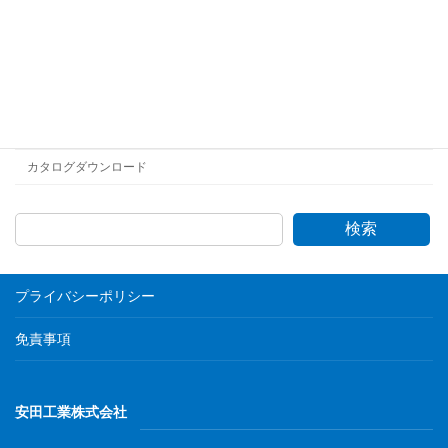
普通鉄線
直線
各種めっき銅線
高窒素ステンレスワイヤー
カタログダウンロード
検索
プライバシーポリシー
免責事項
安田工業株式会社