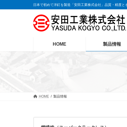
コ
ナ
日本で初めて洋釘を製造「安田工業株式会社」品質・精度と
ン
ビ
テ
ゲ
ン
ー
ツ
シ
へ
ョ
ス
ン
HOME
製品情報
キ
に
ッ
移
プ
動
HOME
製品情報