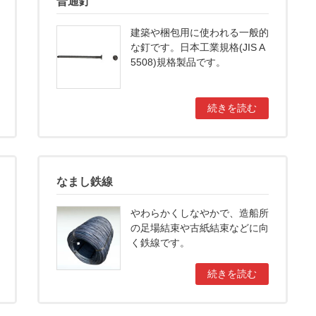
普通釘
建築や梱包用に使われる一般的
な釘です。日本工業規格(JIS A
5508)規格製品です。
続きを読む
なまし鉄線
やわらかくしなやかで、造船所
の足場結束や古紙結束などに向
く鉄線です。
続きを読む