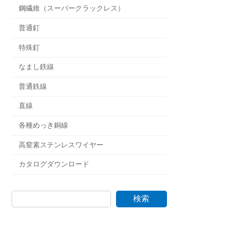
鋼繊維（スーパークラックレス）
普通釘
特殊釘
なまし鉄線
普通鉄線
直線
各種めっき銅線
高窒素ステンレスワイヤー
カタログダウンロード
検索