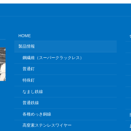
HOME
製品情報
鋼繊維（スーパークラックレス）
普通釘
特殊釘
なまし鉄線
普通鉄線
各種めっき銅線
高窒素ステンレスワイヤー