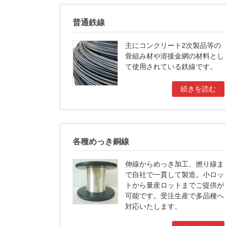
普通鉄線
主にコンクリート2次製品等の
骨組み材や溶接金網の材料とし
て使用されている鉄線です。
続きを読む
各種めっき銅線
伸線からめっき加工、撚り線ま
で自社で一貫して製造。小ロッ
トから量産ロットまでご提供が
可能です。受注生産で多品種へ
対応いたします。